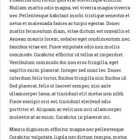
Nullam mattis odio magna, vel viverra magna viverra
nec. Pellentesque habitant morbi tristique senectus et
netus et malesuada fames ac turpis egestas. Donec
mattis fermentum diam, vitae dictum est convallis et.
Aenean mauris lorem, sodales eget condimentum nec,
faucibus vitae est. Fusce vulputate odio non mollis
commodo. Curabitur efficitur id tellus at imperdiet.
Vestibulum commodo dui non eros fringilla, eget
sagittis enim placerat. Integer sed nunc leo. Donec
interdum felis tortor, finibus fringilla nisi finibus id.
Sed placerat, felis ut laoreet semper, nisi ante
ullamcorper lacus, at tincidunt elit metus non nibh.
Fusce suscipit orci est, tincidunt eleifend odio
porttitor et. Aliquam ac velit non orci ullamcorper
molestie at ac enim. Curabitur in placerat mi.
Mauris dignissim efficitur magna nec pellentesque.
Curabitur vulputate, ligula nec dictum tempus, metus