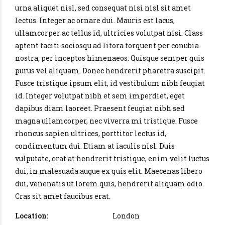
urna aliquet nisl, sed consequat nisi nisl sit amet
lectus. Integer ac ornare dui. Mauris est lacus,
ullamcorper ac tellus id, ultricies volutpat nisi. Class
aptent taciti sociosqu ad litora torquent per conubia
nostra, per inceptos himenaeos. Quisque semper quis
purus vel aliquam. Donec hendrerit pharetra suscipit.
Fusce tristique ipsum elit, id vestibulum nibh feugiat
id. Integer volutpat nibh et sem imperdiet, eget
dapibus diam laoreet. Praesent feugiat nibh sed
magna ullamcorper, nec viverra mi tristique. Fusce
rhoncus sapien ultrices, porttitor lectus id,
condimentum dui. Etiam at iaculis nisl. Duis
vulputate, erat at hendrerit tristique, enim velit luctus
dui, in malesuada augue ex quis elit. Maecenas libero
dui, venenatis ut lorem quis, hendrerit aliquam odio.
Cras sit amet faucibus erat.
Location:
London