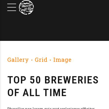
Gallery
Grid
Image
TOP 50 BREWERIES
OF ALL TIME
Phasellus non lorem quis erat scelerisque efficitur.