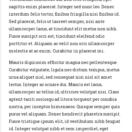
sagittis enim placerat. Integer sed nunc leo. Donec
interdum felis tortor, finibus fringilla nisi finibus id.
Sed placerat, felis ut laoreet semper, nisi ante
ullamcorper lacus, at tincidunt elit metus non nibh.
Fusce suscipit orci est, tincidunt eleifend odio
porttitor et. Aliquam ac velit non orci ullamcorper
molestie at ac enim. Curabitur in placerat mi.
Mauris dignissim efficitur magna nec pellentesque.
Curabitur vulputate, ligula nec dictum tempus, metus
urna aliquet nisl, sed consequat nisi nisl sit amet
lectus. Integer ac ornare dui. Mauris est lacus,
ullamcorper ac tellus id, ultricies volutpat nisi. Class
aptent taciti sociosqu ad litora torquent per conubia
nostra, per inceptos himenaeos. Quisque semper quis
purus vel aliquam. Donec hendrerit pharetra suscipit.
Fusce tristique ipsum elit, id vestibulum nibh feugiat
id. Integer volutpat nibh et sem imperdiet, eget